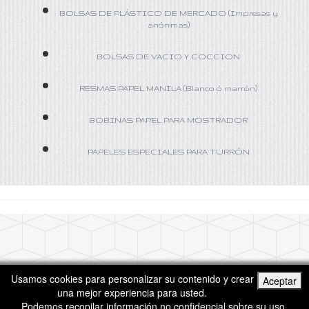
BOLSAS DE PLÁSTICO DE MERCADO (Impresas y
anónimas)
BOLSAS DE VACIO Y COCCION
RESMAS PAPEL MANILA (Blanco ó marrón)
BOBINAS PAPEL PARA MOSTRADOR
PAPELES ESPECIALES PARA TURRÓN
Usamos cookies para personalizar su contenido y crear
Aceptar
Realizado por:
una mejor experiencia para usted.
Podemos recopilar información no confidencial sobre su uso.